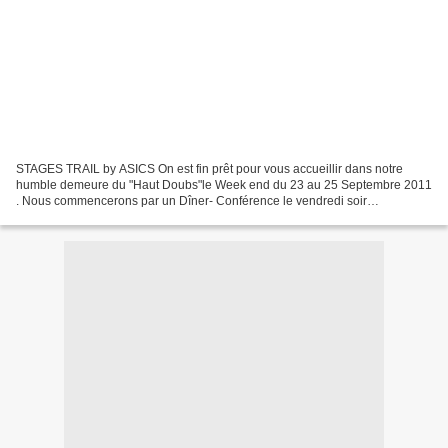
STAGES TRAIL by ASICS On est fin prêt pour vous accueillir dans notre
humble demeure du "Haut Doubs"le Week end du 23 au 25 Septembre 2011
. Nous commencerons par un Dîner- Conférence le vendredi soir
entièrement consacré à la nutrition sportive. Débat...