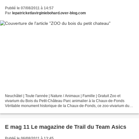
Publié le 07/08/2011 à 14:57
Par
lepatricketlavirginiebohard.over-blog.com
Neuchâtel | Toute l'année | Nature / Animaux | Famille | Gratuit Zoo et
vivarium du Bois du Petit-Château Parc animalier à la Chaux-de-Fonds
Véritable monument historique de la Chaux-de-Fonds, ce zoo-vivarium du
Bois Petit-Château reconstitue la faune...
E mag 11 Le magazine de Trail du Team Asics
Publié le 06/08/2011 à 13:45