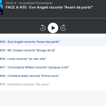
FACE A - un podcast Purecharts
FACE A #30 : Eve Angeli raconte "Avant de partir"
#30 : Eve Angeli raconte "Avant de partir"
#29 : MC Solaar raconte "Bouge de là"
28 : Lorie raconte "Je vais vite"
#27 : Christophe Willem raconte "Jacques a dit"
#26 : Chimène Badi raconte "Entre nous"
#25 : Indochine raconte "3e sexe"
#24 : Zaho raconte "C'est chelou"
#23 : Patrick Bruel raconte "Au café des délices"