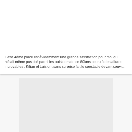
Cette 4ème place est évidemment une grande satisfaction pour moi qui
n'était même pas cité parmi les outsiders de ce 80kms couru à des allures
incroyables . Kilian et Luis ont sans surprise fait le spectacle devant couvrant
la distance en moins de 9 heures...