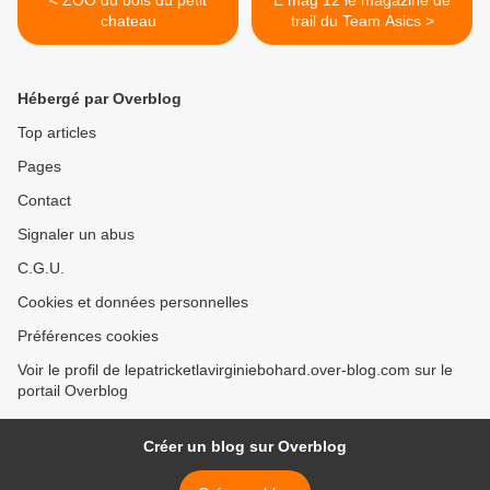
< ZOO du bois du petit
E mag 12 le magazine de
chateau
trail du Team Asics >
Hébergé par Overblog
Top articles
Pages
Contact
Signaler un abus
C.G.U.
Cookies et données personnelles
Préférences cookies
Voir le profil de lepatricketlavirginiebohard.over-blog.com sur le
portail Overblog
Créer un blog sur Overblog