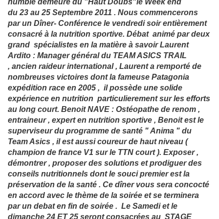
humble demeure du "Haut Doubs"le Week end
du 23 au 25 Septembre 2011 . Nous commencerons
par un Dîner- Conférence le vendredi soir entièrement
consacré à la nutrition sportive. Débat animé par deux
grand spécialistes en la matière à savoir Laurent
Ardito : Manager général du TEAM ASICS TRAIL
, ancien raideur international , Laurent a remporté de
nombreuses victoires dont la fameuse Patagonia
expédition race en 2005 , il possède une solide
expérience en nutrition particulierement sur les efforts
au long court. Benoit NAVE : Ostéopathe de renom ,
entraineur , expert en nutrition sportive , Benoit est le
superviseur du programme de santé " Anima " du
Team Asics , il est aussi coureur de haut niveau (
champion de france V1 sur le TTN court ). Exposer ,
démontrer , proposer des solutions et prodiguer des
conseils nutritionnels dont le souci premier est la
préservation de la santé . Ce dîner vous sera concocté
en accord avec le thème de la soirée et se terminera
par un debat en fin de soirée . Le Samedi et le
dimanche 24 ET 25 seront consacrées au STAGE