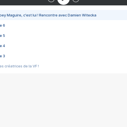
bey Maguire, c'est lui ! Rencontre avec Damien Witecka
e 6
e 5
e 4
e 3
s créatrices de la VF !
e 2
e 1
e Mektoub My Love arrive enfin ! Rencontre avec Shaïn Boumedine et Sal
i : après Toni en famille
elle réalise le bouleversant Dites lui que je l'aime